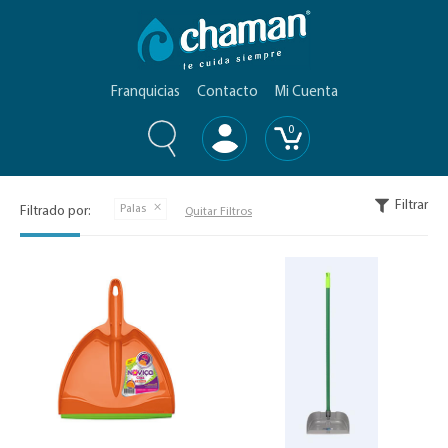
Franquicias
Contacto
Mi Cuenta
0
Filtrar
Palas
Filtrado por:
Quitar Filtros