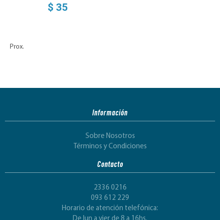
$ 35
Prox.
Información
Sobre Nosotros
Términos y Condiciones
Contacto
2336 0216
093 612 229
Horario de atención telefónica:
De lun a vier de 8 a 16hs.