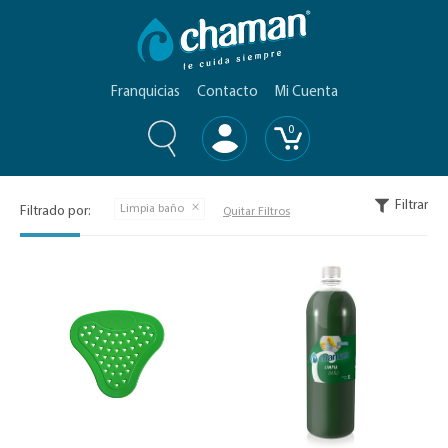
Franquicias
Contacto
Mi Cuenta
0
Filtrar
Limpia baño
Filtrado por:
Quitar Filtros