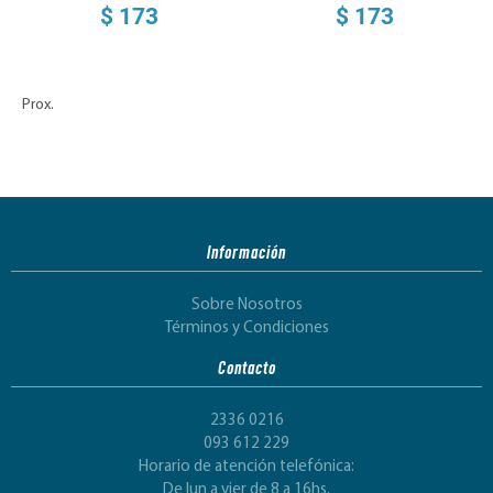
$ 173
$ 173
Prox.
Información
Sobre Nosotros
Términos y Condiciones
Contacto
2336 0216
093 612 229
Horario de atención telefónica:
De lun a vier de 8 a 16hs.