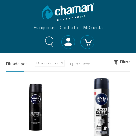
Franquicias
Contacto
Mi Cuenta
0
Filtrar
Desodorantes
Filtrado por:
Quitar Filtros