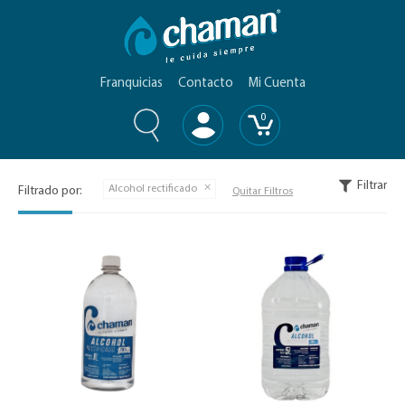
Franquicias
Contacto
Mi Cuenta
0
Filtrar
Alcohol rectificado
Filtrado por:
Quitar Filtros